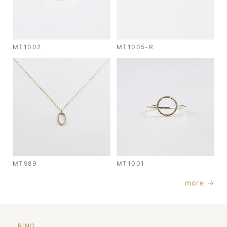
MT1002
MT1005-R
MT989
MT1001
more →
RING