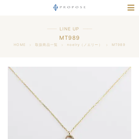
店舗情報
指輪選びナビ
LINE UP
MT989
採用情報
HOME
取扱商品一覧
noelry（ノエリー）
MT989