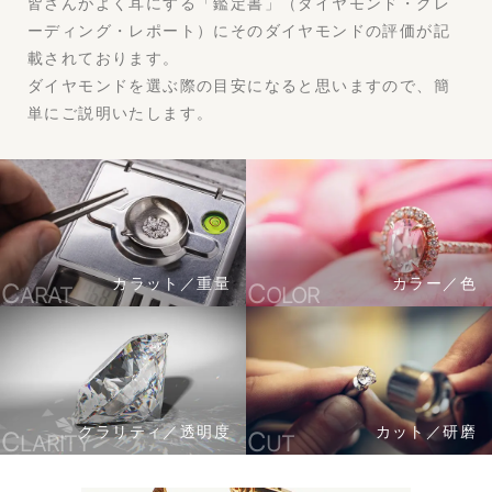
皆さんがよく耳にする「鑑定書」（ダイヤモンド・グレ
ーディング・レポート）にそのダイヤモンドの評価が記
載されております。
ダイヤモンドを選ぶ際の目安になると思いますので、簡
単にご説明いたします。
カラッ​ト／重量
カラー／色
ARAT
OLOR
クラリティ／透明度
カット／研磨
LARITY
UT