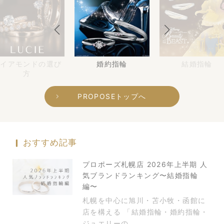
ダイアモンドの選び
婚約指輪
結婚指輪
方
PROPOSEトップへ
おすすめ記事
プロポーズ札幌店 2026年上半期 人
気ブランドランキング〜結婚指輪
編〜
札幌を中心に旭川・苫小牧・函館に
店を構える 「結婚指輪・婚約指輪・
ジュエリーの...