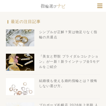
ブランド情報
人気デザインランキング
最近の注目記事
シンプルが正解？実は物足りなく指
輪の共通点
『美女と野獣 ブライダルコレクショ
ン』が一新！新ラインナップ全5モデ
ルをご紹介
結婚後も使える婚約指輪とは？後悔
しない選び方。
プロポーズ札幌店 2026年上半期 人