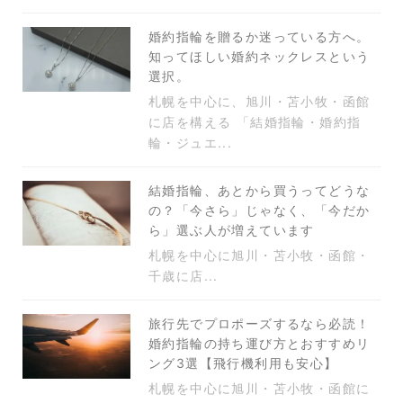
婚約指輪を贈るか迷っている方へ。
知ってほしい婚約ネックレスという
選択。
札幌を中心に、旭川・苫小牧・函館
に店を構える 「結婚指輪・婚約指
輪・ジュエ...
結婚指輪、あとから買うってどうな
の？「今さら」じゃなく、「今だか
ら」選ぶ人が増えています
札幌を中心に旭川・苫小牧・函館・
千歳に店...
旅行先でプロポーズするなら必読！
婚約指輪の持ち運び方とおすすめリ
ング3選【飛行機利用も安心】
札幌を中心に旭川・苫小牧・函館に