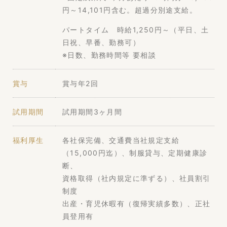
円～14,101円含む。超過分別途支給。
パートタイム 時給1,250円～（平日、土
日祝、早番、勤務可）
※日数、勤務時間等 要相談
賞与
賞与年2回
試用期間
試用期間3ヶ月間
福利厚生
各社保完備、交通費当社規定支給
（15,000円迄）、制服貸与、定期健康診
断、
資格取得（社内規定に準ずる）、社員割引
制度
出産・育児休暇有（復帰実績多数）、正社
員登用有