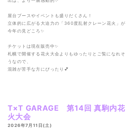
出は、より一層感動的✨
屋台ブースやイベントも盛りだくさん！
立体的に広がる大迫力の「360度乱射クレーン花火」が
今年の見どころ✨
チケットは現在販売中✨
札幌で開催する花火大会よりもゆったりとご覧になれそ
うなので、
混雑が苦手な方にぴったり💕
T×T GARAGE 第14回 真駒内花
火大会
2026年7月11日(土)