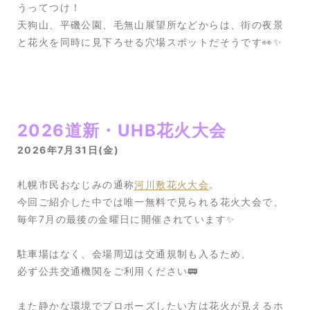
うってつけ！
天狗山、平磯公園、毛無山展望所などからは、街の夜景
と花火を同時に見下ろせる穴場スポットだそうです👀✨
2026道新・UHB花火大会
2026年7月31日(金)
札幌市民おなじみの通称
河川敷花火大会
。
今回ご紹介した中では唯一無料で見られる花火大会で、
毎年7月の最後の金曜日に開催されています✨
駐車場はなく、会場周辺は交通規制も入るため、
必ず公共交通機関をご利用ください🚃
また静かな環境でプロポーズしたい方は花火が見えるホ