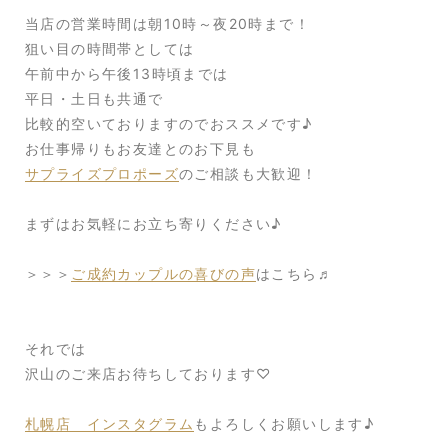
当店の営業時間は朝10時～夜20時まで！
狙い目の時間帯としては
午前中から午後13時頃までは
平日・土日も共通で
比較的空いておりますのでおススメです♪
お仕事帰りもお友達とのお下見も
サプライズプロポーズ
のご相談も大歓迎！
まずはお気軽にお立ち寄りください♪
＞＞＞
ご成約カップルの喜びの声
はこちら♬
それでは
沢山のご来店お待ちしております♡
札幌店 インスタグラム
もよろしくお願いします♪