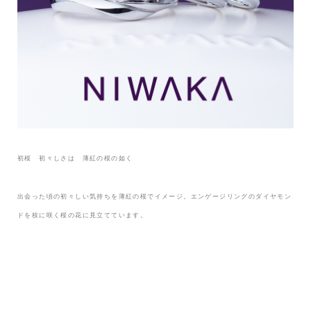
初桜 初々しさは 薄紅の桜の如く
出会った頃の初々しい気持ちを薄紅の桜でイメージ。エンゲージリングのダイヤモン
ドを枝に咲く桜の花に見立てています。