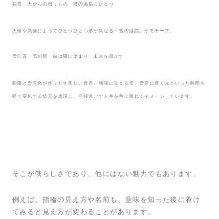
花雪 天からの贈りもの 君の薬指にひとつ
天候や気候によってひとつひとつ形が異なる「雪の結晶」がモチーフ。
雪佳景 雪の朝 白は陽に染まり 未来を輝かす
朝陽と雪景色が作りだす美しい世界。朝陽に染まる雪、雪原に輝く光といった時間を
経て変化する情景を表現し、今後過ごす人生を色に重ねてイメージしています。
そこが俄らしさであり、他にはない魅力でもあります。
例えば、指輪の見え方や名前も、意味を知った後に着け
てみると見え方が変わることがあります。