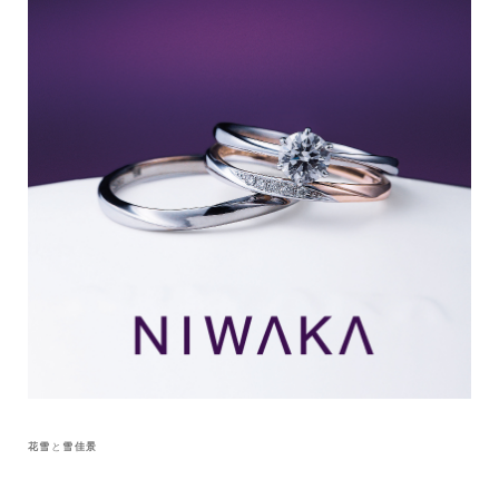
花雪
と
雪佳景