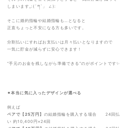
しまいます_:(´ཀ`」 ∠):
そこに婚約指輪や結婚指輪も…となると
正直ちょっと不安になる方も多いです。
分割払いにすればお支払いは月々払いとなりますので
一気に貯金が減らずに安心できます！
“手元のお金を残しながら準備できる”のがポイントです✨
⚫︎本当に気に入ったデザインが選べる
例えば
ペアで【25万円】
の結婚指輪を購入する場合 24回払
い 約10,400円×24回