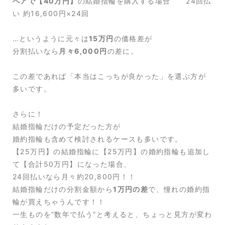
ペアで【40万円】
の結婚指輪を購入する場合 24回払
い 約16,600円×24回
…というように元々は
15万円
の価格差が
分割払いなら
月々6,000円
の差に。
この差であれば「本当はこっちが良かった」を選ぶ方が
多いです。
さらに！
結婚指輪だけの予定だった方が
婚約指輪も含めて検討されるケースも多いです。
【25万円】の結婚指輪に【25万円】の婚約指輪も追加し
て【合計50万円】になった場合、
24回払いなら月々約20,800円！！
結婚指輪だけの分割金額から
1万円の差
で、憧れの婚約指
輪が買えちゃうんです！！
一生ものを“数年で払う”と考えると、ちょっと見方が変わ