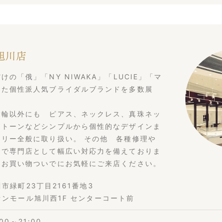
 旭川店
の「俄」「NY NIWAKA」「LUCIE」「マ
った個性派人気ブライダルブランドを多数展
指輪以外にも ピアス、ネックレス、真珠ネッ
ストーンなどシンプルから個性的なデザインま
リー全般に取り扱い。 その他 各種修理や
まで専門店として幅広い対応力を備えておりま
、お買い物ついでにお気軽にご来店ください。
市緑町23丁目2161番地3
オンモール旭川西1F センターコート前
:00～21:00