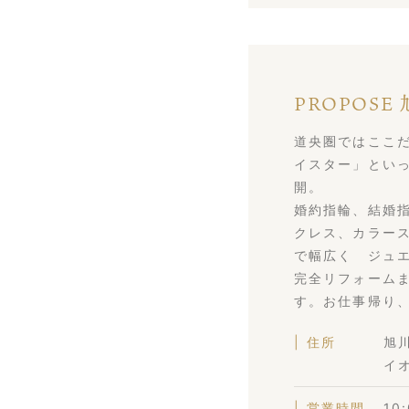
PROPOSE
道央圏ではここだけ
イスター」とい
開。
婚約指輪、結婚
クレス、カラー
で幅広く ジュエ
完全リフォーム
す。お仕事帰り
住所
旭川
イ
営業時間
10