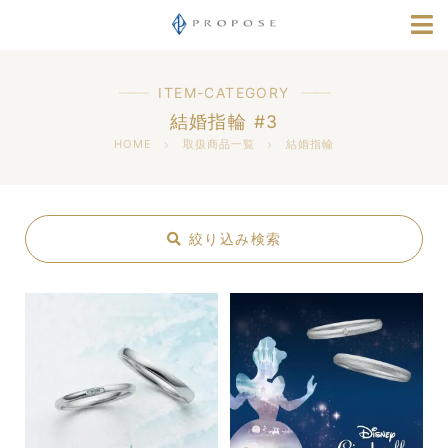
店舗情報
種類から探す
婚約指輪
結婚指輪
指輪選びナビ
ITEM-CATEGORY
セットリング
ジュエリー
結婚指輪 #3
採用情報
HOME
取扱商品一覧
結婚指輪
コスメ
ラグジュアリー
デザインから探す
シンプルデザイン
ウェーブデザイン
華奢デザイン
個性的デザイン
ブランドから探す
店舗から探す