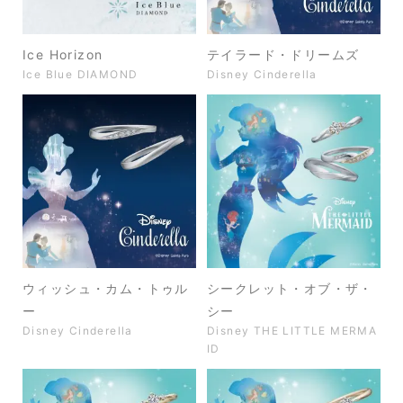
Ice Horizon
テイラード・ドリームズ
Ice Blue DIAMOND
Disney Cinderella
ウィッシュ・カム・トゥル
シークレット・オブ・ザ・
ー
シー
Disney Cinderella
Disney THE LITTLE MERMA
ID