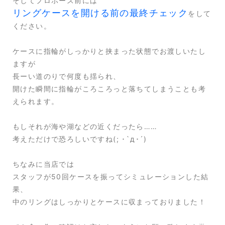
そしてプロポーズ前には
リングケースを開ける前の最終チェック
をして
ください。
ケースに指輪がしっかりと挟まった状態でお渡しいたし
ますが
長ーい道のりで何度も揺られ、
開けた瞬間に指輪がころころっと落ちてしまうことも考
えられます。
もしそれが海や湖などの近くだったら……
考えただけで恐ろしいですね(; ･`д･´)
ちなみに当店では
スタッフが50回ケースを振ってシミュレーションした結
果、
中のリングはしっかりとケースに収まっておりました！