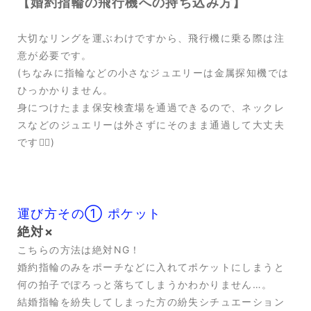
【婚約指輪の飛行機への持ち込み方】
大切なリングを運ぶわけですから、飛行機に乗る際は注
意が必要です。
(ちなみに指輪などの小さなジュエリーは金属探知機では
ひっかかりません。
身につけたまま保安検査場を通過できるので、ネックレ
スなどのジュエリーは外さずにそのまま通過して大丈夫
です🙆‍♀️)
運び方その➀ ポケット
絶対×
こちらの方法は絶対NG！
婚約指輪のみをポーチなどに入れてポケットにしまうと
何の拍子でぽろっと落ちてしまうかわかりません…。
結婚指輪を紛失してしまった方の紛失シチュエーション