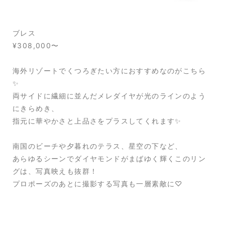
ブレス
¥308,000〜
海外リゾートでくつろぎたい方におすすめなのがこちら
✨
両サイドに繊細に並んだメレダイヤが光のラインのよう
にきらめき、
指元に華やかさと上品さをプラスしてくれます✨
南国のビーチや夕暮れのテラス、星空の下など、
あらゆるシーンでダイヤモンドがまばゆく輝くこのリン
グは、写真映えも抜群！
プロポーズのあとに撮影する写真も一層素敵に♡