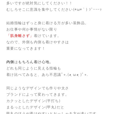
多いですが絶対気にしてください！！
むしろそこに意識を集中してください
(
◉
ω
◉｀
)
ｼﾞｰｰｰｯ
結婚指輪はずっと身に着ける方が多い装飾品。
お仕事や何か事情がない限り
「肌身離さず」
着けています。
なので、外側も内側も着けやすさは
重要になってきます！
内側
は
もちろん着け心地。
どれも同じように見える指輪も
着け比べてみると、あら不思議ﾟ+.(◕ฺ ω◕ฺ )ﾟ+.
同じようなデザインでも作りや太さ
ブランドによって変わってきます。
カクッとしたデザイン(平打ち)
まるっとしたデザイン(甲丸)だと
甲丸のほうが着けやすいとおっしゃる方が多いです。