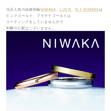
当店人気の結婚指輪
NIWAKA
、
LUCIE
、
N.Y.NIWAKA
は
ピンクゴールド、プラチナゴールドは
コーティングをしていませんので
剥離の心配はございません。