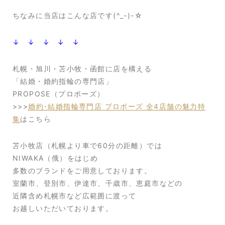
ちなみに当店はこんな店です(^_-)-☆
↓ ↓ ↓ ↓ ↓
札幌・旭川・苫小牧・函館に店を構える
「結婚・婚約指輪の専門店」
PROPOSE（プロポーズ）
>>>
婚約･結婚指輪専門店 プロポーズ 全4店舗の魅力特
集
はこちら
苫小牧店（札幌より車で60分の距離）では
NIWAKA（俄）をはじめ
多数のブランドをご用意しております。
室蘭市、登別市、伊達市、千歳市、恵庭市などの
近隣含め札幌市など広範囲に渡って
お越しいただいております。