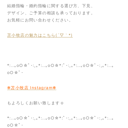
結婚指輪・婚約指輪に関する選び方、下見、
デザイン、ご予算の相談も承っております。
お気軽にお問い合わせください。
苫小牧店の魅力はこちら(´▽｀*)
*:..｡o○☆ﾟ･:,｡*:..｡o○☆*:ﾟ･:,｡*:..｡o○☆ﾟ･:,｡*:..｡
o○☆ﾟ･
✻苫小牧店 Instagram✻
もよろしくお願い致します☺
*:..｡o○☆ﾟ･:,｡*:..｡o○☆*:ﾟ･:,｡*:..｡o○☆ﾟ･:,｡*:..｡
o○☆ﾟ･