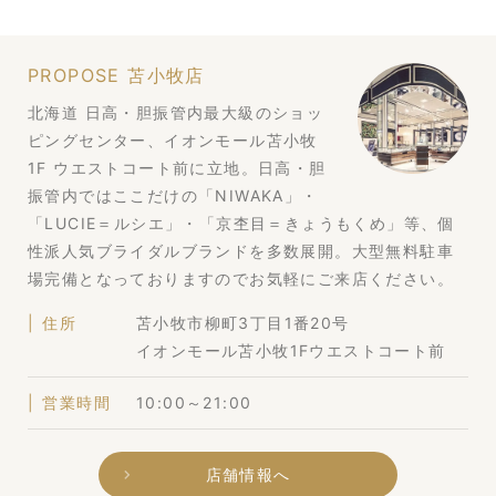
PROPOSE 苫小牧店
北海道 日高・胆振管内最大級のショッ
ピングセンター、イオンモール苫小牧
1F ウエストコート前に立地。日高・胆
振管内ではここだけの「NIWAKA」・
「LUCIE＝ルシエ」・「京杢目＝きょうもくめ」等、個
性派人気ブライダルブランドを多数展開。大型無料駐車
場完備となっておりますのでお気軽にご来店ください。
住所
苫小牧市柳町3丁目1番20号
イオンモール苫小牧1Fウエストコート前
営業時間
10:00～21:00
店舗情報へ