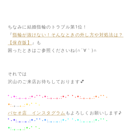
ちなみに結婚指輪のトラブル第1位！
『
指輪が抜けない！そんなときの外し方や対処法は？
【保存版】
』も
困ったときはご参照くださいね(∩´∀｀)∩
それでは
沢山のご来店お待ちしております💕
ﾟ･*
:.｡
..｡
.:*
･ﾟﾟ
･*:
.｡.
.｡.
:*･
ﾟ ﾟ
･*:
.｡.
.｡.
:*･
ﾟﾟ･
*:.
｡..
｡.:
*･ﾟ
ﾟ･
パセオ店 インスタグラム
もよろしくお願いします♪
ﾟ･*
:.｡
..｡
.:*
･ﾟﾟ
･*:
.｡.
.｡.
:*･
ﾟ ﾟ
･*:
.｡.
.｡.
:*･
ﾟﾟ･
*:.
｡..
｡.:
*･ﾟ
ﾟ･