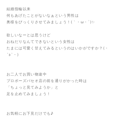
結婚指輪以来
何もあげたことがないなぁという男性は
奥様をびっくりさせてみましょう！(｀・ω・´)✨
欲しいなーとは思うけど
おねだりなんてできないという女性は
たまには可愛く甘えてみるというのはいかがですか？(・
´з`・)
お二人でお買い物途中
プロポーズパセオ店の前を通りがかった時は
「ちょっと見てみようか」と
足を止めてみましょう！
お気軽にお下見だけでも♪