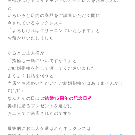
奥様がつけるダイヤモンドのネックレスをお探しとのこ
と
いろいろと店内の商品をご試着いただく間に
今されているネックレスを
「よろしければクリーニングいたします」と
お預かりいたしました
するとご主人様が
「指輪も一緒にいいですか？」と
ご結婚指輪を外して渡してくださいました
よくよくお話を伺うと
当店でお求めいただいたご結婚指輪ではありませんか！
Σ(ﾟДﾟ)
なんとその日は
ご結婚15周年の記念日💕
奥様に贈るプレゼントを選びに
お二人でご来店されたのです✨
最終的にお二人が選ばれたネックレスは