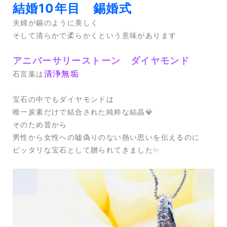
結婚10年目 錫婚式
夫婦が錫のように美しく
そして清らかで柔らかくという意味があります
アニバーサリーストーン ダイヤモンド
清浄無垢
石言葉は
宝石の中でもダイヤモンドは
唯一炭素だけで結合された純粋な結晶💎
そのため昔から
男性から女性への嘘偽りのない熱い思いを伝えるのに
ピッタリな宝石として贈られてきました✨