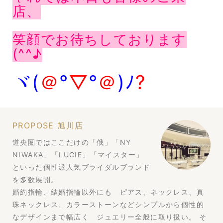
店、
笑顔でお待ちしております
(^^♪
ヾ(
＠
°
▽
°
＠
)ﾉ
?
PROPOSE 旭川店
道央圏ではここだけの「俄」「NY
NIWAKA」「LUCIE」「マイスター」
といった個性派人気ブライダルブランド
を多数展開。
婚約指輪、結婚指輪以外にも ピアス、ネックレス、真
珠ネックレス、カラーストーンなどシンプルから個性的
なデザインまで幅広く ジュエリー全般に取り扱い。 そ