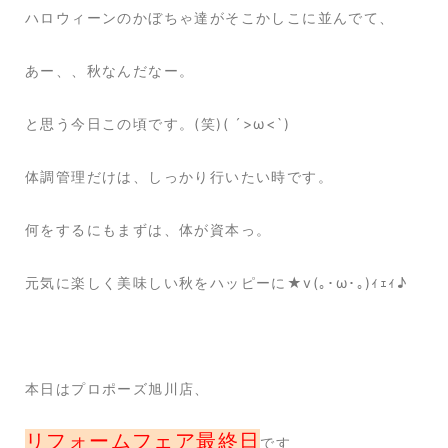
ハロウィーンのかぼちゃ達がそこかしこに並んでて、
あー、、秋なんだなー。
と思う今日この頃です。(笑)( ´>ω<`)
体調管理だけは、しっかり行いたい時です。
何をするにもまずは、体が資本っ。
元気に楽しく美味しい秋をハッピーに★v(｡･ω･｡)ｨｪｨ♪
本日はプロポーズ旭川店、
リフォームフェア最終日
です