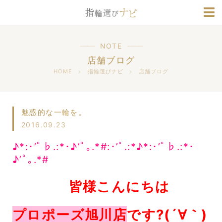
ブランド情報
人気デザインランキング
NOTE
店舗ブログ
HOME
指輪選びナビ
店舗ブログ
魅惑的な一輪を。
2016.09.23
♪*:･’ﾟ♭.:*･♪’ﾟ｡.*#:･’ﾟ.:*♪*:･’ﾟ♭.:*･
♪’ﾟ｡.*#
皆様こんにちは
プロポーズ旭川店
です?(´∀｀)