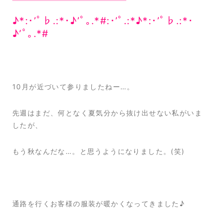
♪*:･’ﾟ♭.:*･♪’ﾟ｡.*#:･’ﾟ.:*♪*:･’ﾟ♭.:*･
♪’ﾟ｡.*#
10月が近づいて参りましたねー…。
先週はまだ、何となく夏気分から抜け出せない私がいま
したが、
もう秋なんだな…。と思うようになりました。(笑)
通路を行くお客様の服装が暖かくなってきました♪