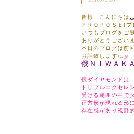
2016.02.26
皆様 こんにちは
ＰＲＯＰＯＳＥ(プ
いつもブログをご
ありがとうござい
本日のブログは前
お話致しますね
俄ＮＩＷＡＫ
俄ダイヤモンドは
トリプルエクセレ
受ける範囲の中で
正方形が現れる形
存在感があり視野