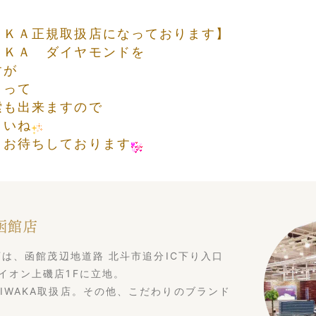
ＡＫＡ正規取扱店になっております】
ＡＫＡ ダイヤモンドを
すが
よって
索も出来ますので
さいね
りお待ちしております
 函館店
館店は、函館茂辺地道路 北斗市追分IC下り入口
イオン上磯店1Fに立地。
IWAKA取扱店。その他、こだわりのブランド