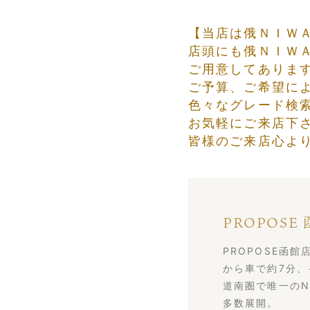
【当店は俄ＮＩＷ
店頭にも俄ＮＩＷ
ご用意してありま
ご予算、ご希望に
色々なグレード検
お気軽にご来店下
皆様のご来店心よ
PROPOSE
PROPOSE函
から車で約7分、
道南圏で唯一のN
多数展開。