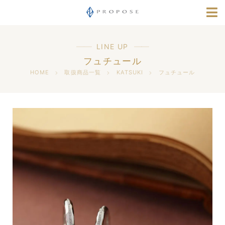
店舗情報
指輪選びナビ
LINE UP
フュチュール
採用情報
HOME
取扱商品一覧
KATSUKI
フュチュール